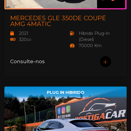
MERCEDES GLE 350DE COUPÉ
AMG 4MATIC
2021
Híbrido Plug-In
320cv
(Diesel)
70000 Km
Consulte-nos
PLUG IN HIBRIDO