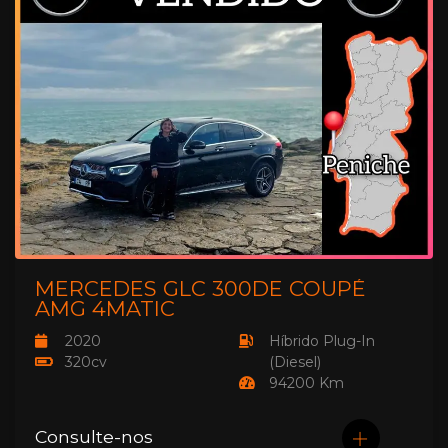
MERCEDES GLC 300DE COUPÉ
AMG 4MATIC
2020
Híbrido Plug-In
320cv
(Diesel)
94200 Km
Consulte-nos