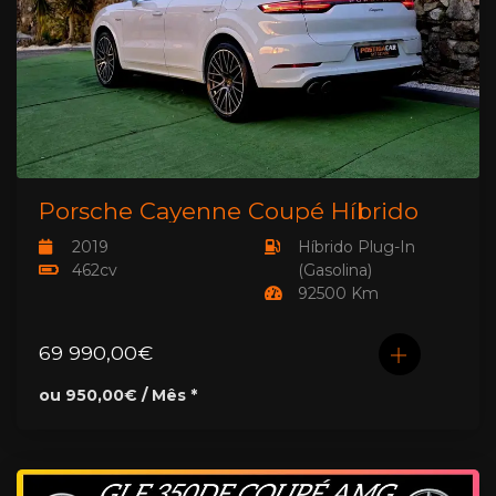
Porsche Cayenne Coupé Híbrido
2019
Híbrido Plug-In
462cv
(Gasolina)
92500 Km
69 990,00€
ou 950,00€ / Mês *