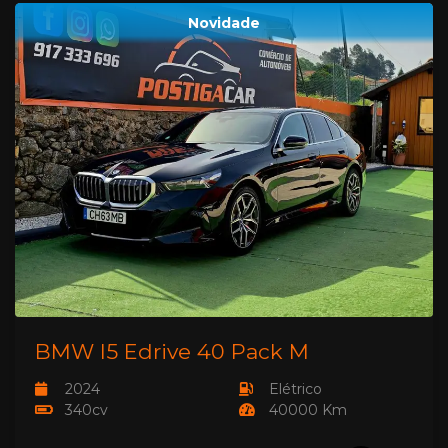
Novidade
BMW I5 Edrive 40 Pack M
2024
Elétrico
340cv
40000 Km