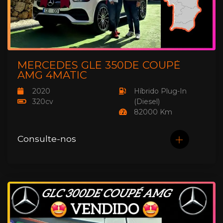
MERCEDES GLE 350DE COUPÉ
AMG 4MATIC
2020
Híbrido Plug-In
320cv
(Diesel)
82000 Km
Consulte-nos