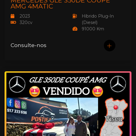
MERCEDES GLE 350DE COUPÉ
AMG 4MATIC
2023
Híbrido Plug-In
320cv
(Diesel)
91000 Km
Consulte-nos