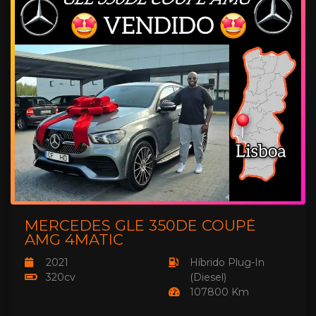
MERCEDES GLE 350DE COUPÉ
AMG 4MATIC
2021
Híbrido Plug-In
320cv
(Diesel)
107800 Km