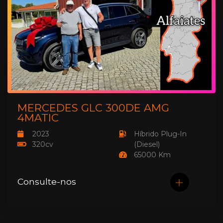
MERCEDES GLC 300DE AMG
4MATIC
2023
Híbrido Plug-In
320cv
(Diesel)
65000 Km
Consulte-nos