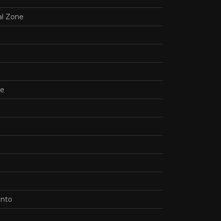
al Zone
de
ento