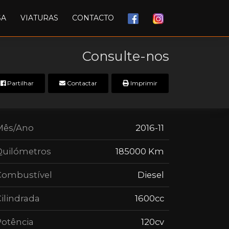
SA
VIATURAS
CONTACTO
Consulte-nos
Partilhar
Contactar
Imprimir
Mês/Ano
2016-11
Quilómetros
185000 Km
Combustível
Diesel
ilindrada
1600cc
Potência
120cv