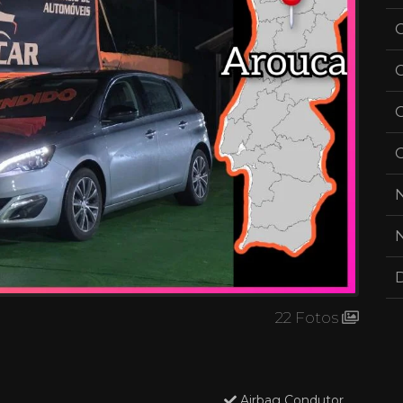
G
C
N
22 Fotos
Airbag Condutor