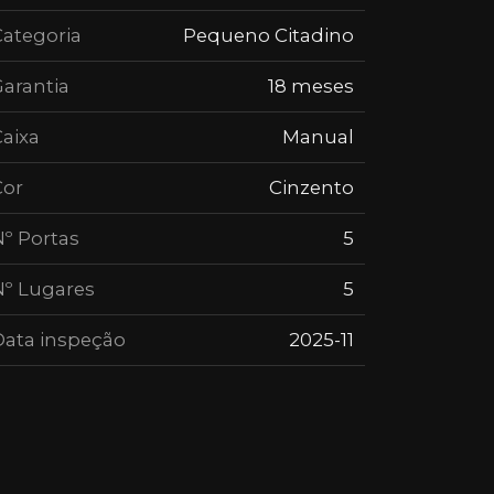
Categoria
Pequeno Citadino
arantia
18 meses
aixa
Manual
Cor
Cinzento
º Portas
5
Nº Lugares
5
Data inspeção
2025-11