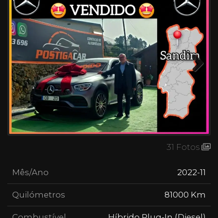
Next
31 Fotos
Mês/Ano
2022-11
Quilómetros
81000 Km
Combustível
Híbrido Plug-In (Diesel)