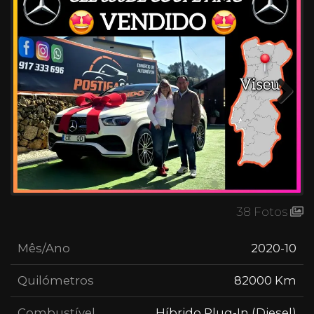
Next
38 Fotos
Mês/Ano
2020-10
Quilómetros
82000 Km
Combustível
Híbrido Plug-In (Diesel)